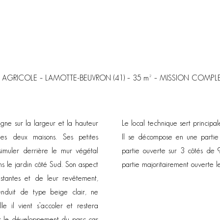
 AGRICOLE – LAMOTTE-BEUVRON (41) – 35 m² – MISSION COMPLE
igne sur la largeur et la hauteur
Le local technique sert principa
es deux maisons. Ses petites
Il se décompose en une partie
simuler derrière le mur végétal
partie ouverte sur 3 côtés de 
ns le jardin côté Sud. Son aspect
partie majoritairement ouverte l
istantes et de leur revêtement,
nduit de type beige clair, ne
e il vient s’accoler et restera
our le développement du parc car