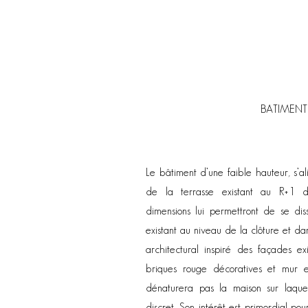
BATIMENT
Le bâtiment d’une faible hauteur, s’al
de la terrasse existant au R+1 d
dimensions lui permettront de se dis
existant au niveau de la clôture et da
architectural inspiré des façades ex
briques rouge décoratives et mur e
dénaturera pas la maison sur laquell
discret. Son intérêt est primordial p