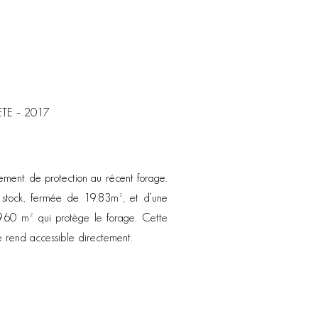
TE – 2017
lement de protection au récent forage.
 stock, fermée de 19.83m², et d’une
9.60 m² qui protège le forage. Cette
e rend accessible directement.