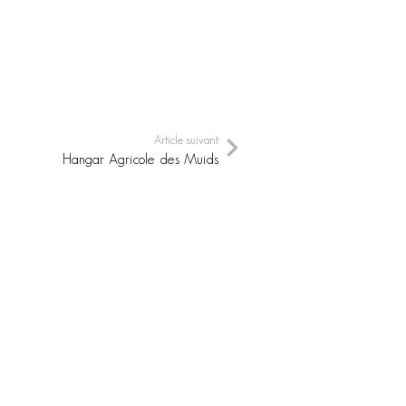
Article suivant
Hangar Agricole des Muids
HANGAR AGRICOLE DES