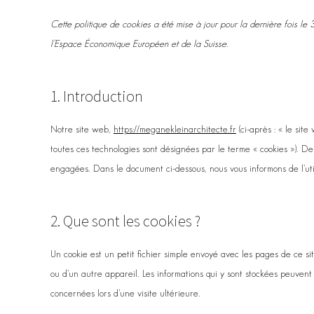
Cette politique de cookies a été mise à jour pour la dernière fois le
l’Espace Économique Européen et de la Suisse.
1. Introduction
Notre site web,
https://meganekleinarchitecte.fr
(ci-après : « le site
toutes ces technologies sont désignées par le terme « cookies »). D
engagées. Dans le document ci-dessous, nous vous informons de l’util
2. Que sont les cookies ?
Un cookie est un petit fichier simple envoyé avec les pages de ce s
ou d’un autre appareil. Les informations qui y sont stockées peuven
concernées lors d’une visite ultérieure.