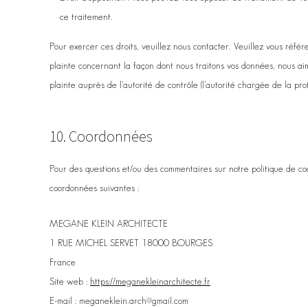
ce traitement.
Pour exercer ces droits, veuillez nous contacter. Veuillez vous réfé
plainte concernant la façon dont nous traitons vos données, nous a
plainte auprès de l’autorité de contrôle (l’autorité chargée de la pr
10. Coordonnées
Pour des questions et/ou des commentaires sur notre politique de cook
coordonnées suivantes :
MEGANE KLEIN ARCHITECTE
1 RUE MICHEL SERVET 18000 BOURGES
France
Site web :
https://meganekleinarchitecte.fr
E-mail :
meganeklein.arch@
gmail.com