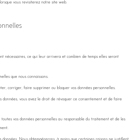
orsque vous revisiterez notre site web.
onnelles
nt nécessaires, ce qui leur arrivera et combien de temps elles seront
nelles que nous connaissons.
éter, corriger, faire supprimer ou bloquer vos données personnelles.
s données, vous avez le droit de révoquer ce consentement et de faire
r toutes vos données personnelles au responsable du traitement et de les
ment.
os données. Nous obtempérerons, à moins que certaines raisons ne justifient