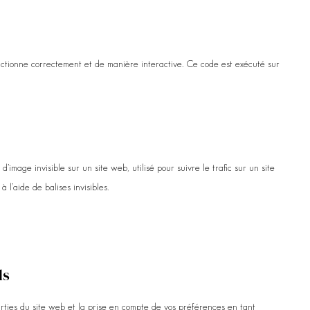
nctionne correctement et de manière interactive. Ce code est exécuté sur
’image invisible sur un site web, utilisé pour suivre le trafic sur un site
l’aide de balises invisibles.
ls
rties du site web et la prise en compte de vos préférences en tant