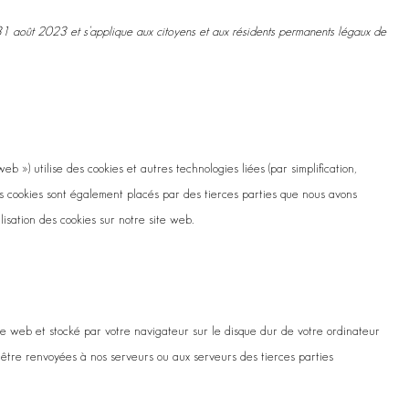
 31 août 2023 et s’applique aux citoyens et aux résidents permanents légaux de
 web ») utilise des cookies et autres technologies liées (par simplification,
es cookies sont également placés par des tierces parties que nous avons
isation des cookies sur notre site web.
ite web et stocké par votre navigateur sur le disque dur de votre ordinateur
t être renvoyées à nos serveurs ou aux serveurs des tierces parties