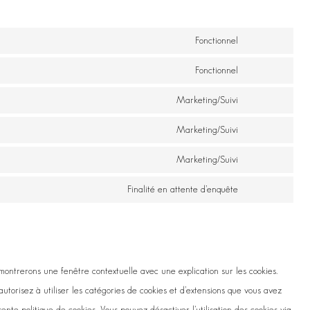
Fonctionnel
Consent
to
Fonctionnel
Consent
service
to
Marketing/Suivi
wordpress
Consent
service
♡
to
Marketing/Suivi
complianz
Consent
service
to
Marketing/Suivi
google-
Consent
service
fonts
to
Finalité en attente d’enquête
google-
Consent
service
recaptcha
to
google-
service
maps
divers
 montrerons une fenêtre contextuelle avec une explication sur les cookies.
utorisez à utiliser les catégories de cookies et d’extensions que vous avez
nte politique de cookies. Vous pouvez désactiver l’utilisation des cookies via